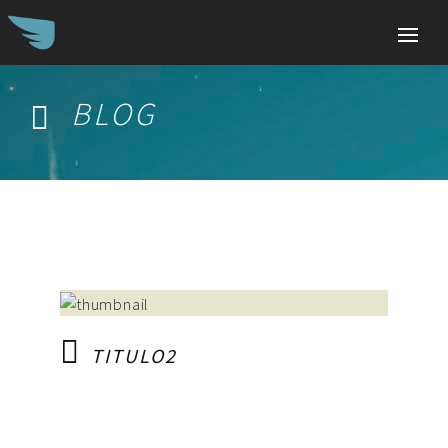
BLOG
Search
for:
TITULO2