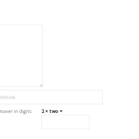
swer in digits:
2 × two =