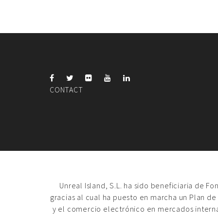
CONTACT
Unreal Island, S.L. ha sido beneficiaria de F
gracias al cual ha puesto en marcha un Plan de
y el comercio electrónico en mercados intern