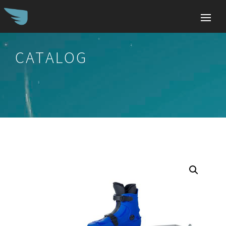
CATALOG
Search
for: