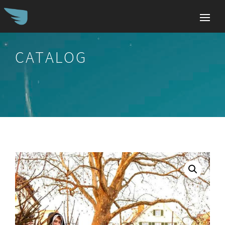
CATALOG
Search
for: