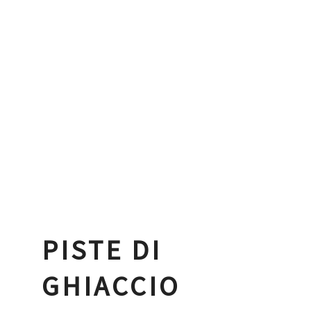
stessa garanzia originale ma ad
un prezzo imbattibile. Unità
molto limitate!
PISTE DI
GHIACCIO