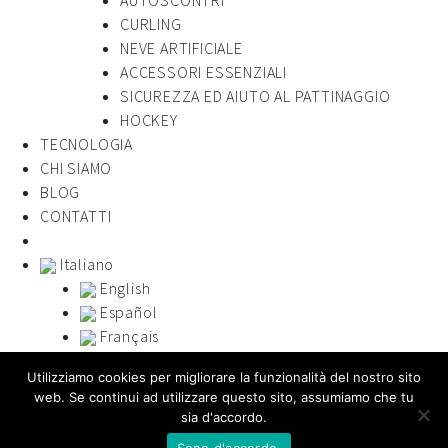
AUTOSCONTRI
CURLING
NEVE ARTIFICIALE
ACCESSORI ESSENZIALI
SICUREZZA ED AIUTO AL PATTINAGGIO
HOCKEY
TECNOLOGIA
CHI SIAMO
BLOG
CONTATTI
Italiano
English
Español
Français
Portugues
Utilizziamo cookies per migliorare la funzionalità del nostro sito
русский
web. Se continui ad utilizzare questo sito, assumiamo che tu
sia d'accordo.
Sono d'accordo.