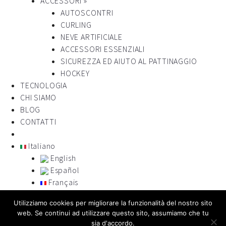
ACCESSORI »
AUTOSCONTRI
CURLING
NEVE ARTIFICIALE
ACCESSORI ESSENZIALI
SICUREZZA ED AIUTO AL PATTINAGGIO
HOCKEY
TECNOLOGIA
CHI SIAMO
BLOG
CONTATTI
Italiano
English
Español
Français
Portugues
Utilizziamo cookies per migliorare la funzionalità del nostro sito
русский
web. Se continui ad utilizzare questo sito, assumiamo che tu
sia d'accordo.