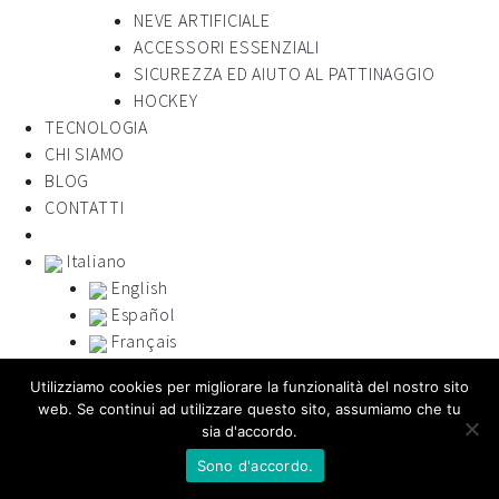
NEVE ARTIFICIALE
ACCESSORI ESSENZIALI
SICUREZZA ED AIUTO AL PATTINAGGIO
HOCKEY
TECNOLOGIA
CHI SIAMO
BLOG
CONTATTI
Italiano
English
Español
Français
Portugues
Utilizziamo cookies per migliorare la funzionalità del nostro sito
русский
web. Se continui ad utilizzare questo sito, assumiamo che tu
sia d'accordo.
Sono d'accordo.