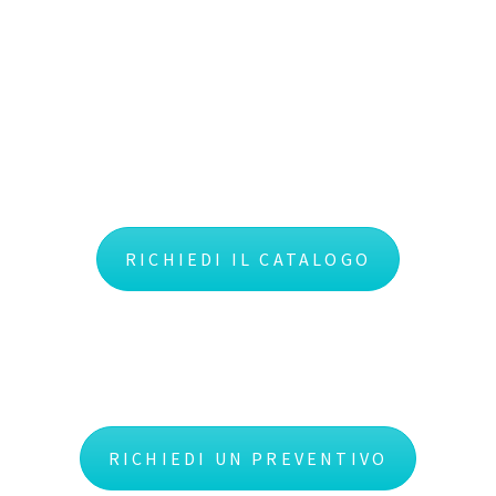
vedere il contenuto della
confezione e richiedere un
preventivo dettagliato o
richiedere il nostro catalogo
completo
RICHIEDI IL CATALOGO
RICHIEDI UN PREVENTIVO
Questa pista include: