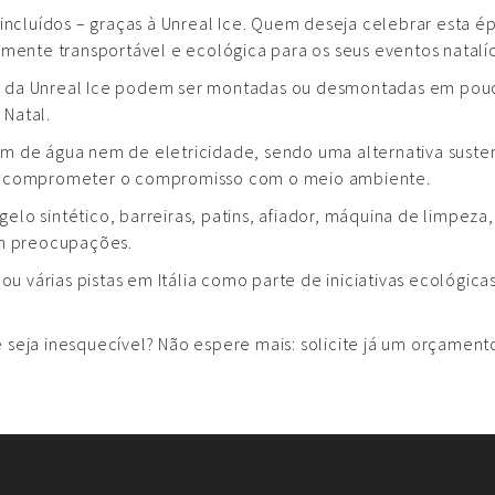
s incluídos – graças à Unreal Ice. Quem deseja celebrar esta 
lmente transportável e ecológica para os seus eventos natalíc
cas da Unreal Ice podem ser montadas ou desmontadas em pou
 Natal.
 de água nem de eletricidade, sendo uma alternativa sustentá
sem comprometer o compromisso com o meio ambiente.
gelo sintético, barreiras, patins, afiador, máquina de limpeza
em preocupações.
alou várias pistas em Itália como parte de iniciativas ecológic
 seja inesquecível? Não espere mais: solicite já um orçament