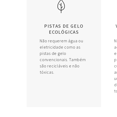
PISTAS DE GELO
ECOLÓGICAS
Não requerem água ou
N
eletricidade como as
a
pistas de gelo
e
convencionais. Também
p
são recicláveis e não
c
tóxicas.
a
u
d
t