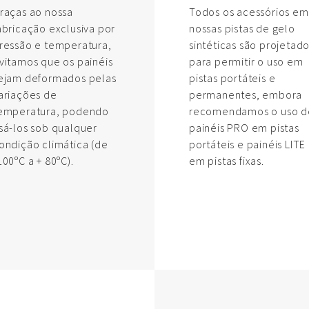
raças ao nossa
Todos os acessórios em
abricação exclusiva por
nossas pistas de gelo
ressão e temperatura,
sintéticas são projetad
vitamos que os painéis
para permitir o uso em
ejam deformados pelas
pistas portáteis e
ariações de
permanentes, embora
emperatura, podendo
recomendamos o uso d
sá-los sob qualquer
painéis PRO em pistas
ondição climática (de
portáteis e painéis LITE
100ºC a + 80ºC).
em pistas fixas.