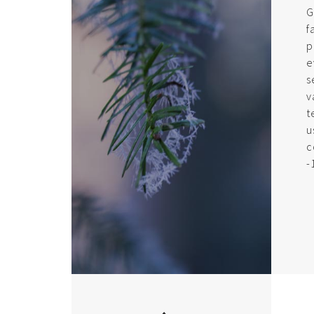
G
f
p
e
s
v
t
u
c
-