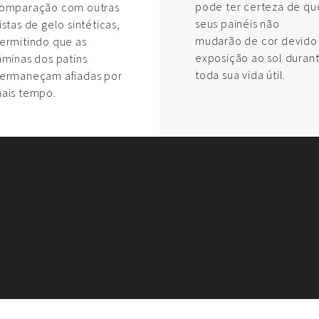
pode ter certeza de qu
omparação com outras
seus painéis não
istas de gelo sintéticas,
mudarão de cor devido
ermitindo que as
exposição ao sol duran
âminas dos patins
toda sua vida útil.
ermaneçam afiadas por
ais tempo.