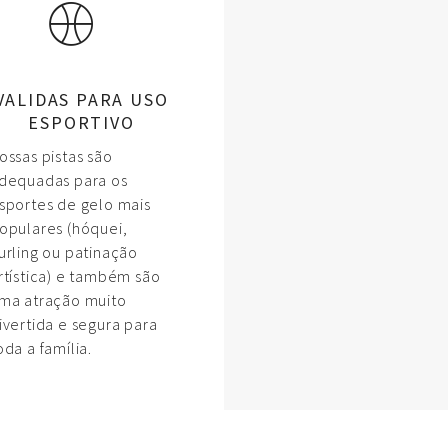
VALIDAS PARA USO
ESPORTIVO
ossas pistas são
dequadas para os
sportes de gelo mais
opulares (hóquei,
urling ou patinação
rtística) e também são
ma atração muito
ivertida e segura para
oda a família.