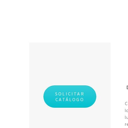
SOLICITAR
CATÁLOGO
C
I
l
r