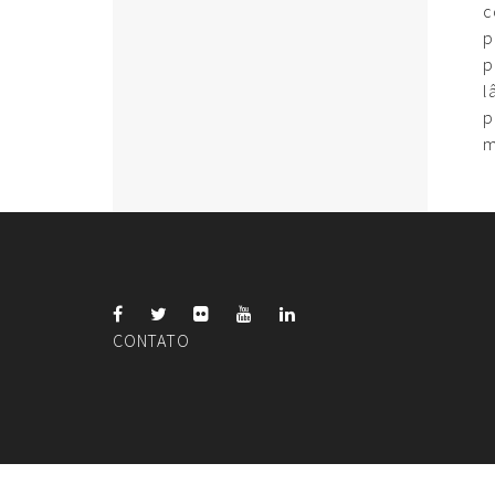
c
p
p
l
p
m
CONTATO