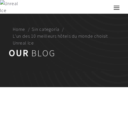
Home
Sin categoría
L’un des 10 meilleurs hôtels du monde choisit
Unreal Ice
OUR
BLOG