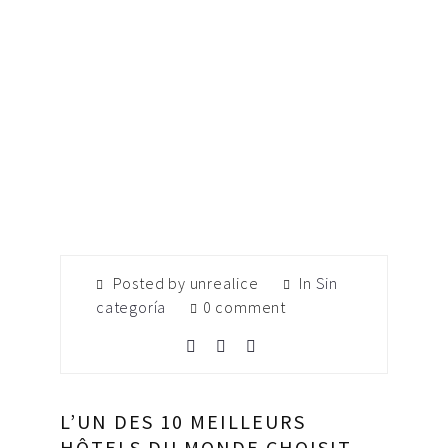
Posted by unrealice
In
Sin
categoría
0 comment
L’UN DES 10 MEILLEURS
HÔTELS DU MONDE CHOISIT